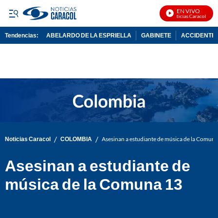
EN VIVO
Noticias Caracol En Vi
Tendencias:
ABELARDO DE LA ESPRIELLA
GABINETE
ACCIDENTE 
PUBLICIDAD
/
/
Noticias Caracol
COLOMBIA
Asesinan a estudiante de música de la Comuna
Asesinan a estudiante de
música de la Comuna 13