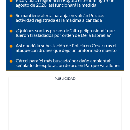
Pico y placa regional en Bogotá este domingo 9 de
agosto de 2026: así funcionará la medida
Se mantiene alerta naranja en volcán Puracé:
actividad registrada es la máxima alcanzada
¿Quiénes son los presos de "alta peligrosidad" que
fueron trasladados por orden de De la Espriella?
Así quedó la subestación de Policía en Cesar tras el
ataque con drones que dejó un uniformado muerto
Cárcel para ‘el más buscado’ por daño ambiental:
señalado de explotación de oro en Parque Farallones
PUBLICIDAD