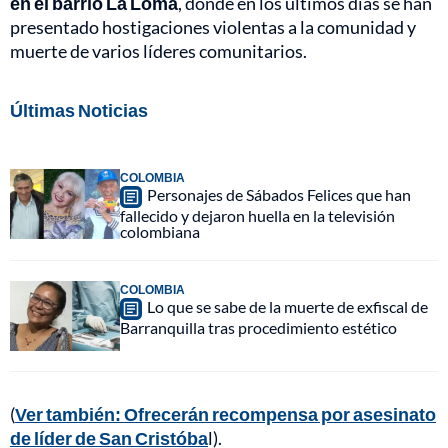
en el barrio La Loma
, donde en los últimos días se han
presentado hostigaciones violentas a la comunidad y
muerte de varios líderes comunitarios.
Últimas Noticias
COLOMBIA
Personajes de Sábados Felices que han
fallecido y dejaron huella en la televisión
colombiana
COLOMBIA
Lo que se sabe de la muerte de exfiscal de
Barranquilla tras procedimiento estético
(
Ver también: Ofrecerán recompensa por asesinato
de líder de San Cristóba
l).