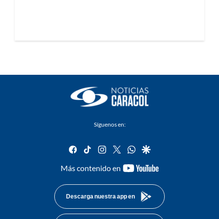
Síguenos en:
facebook
tiktok
instagram
twitter
whatsapp
google
youtube-
Más contenido en
footer
Descarga nuestra app en