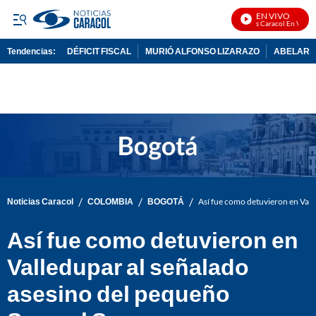
EN VIVO
Noticias Caracol En Vivo
Tendencias:
DÉFICIT FISCAL
MURIÓ ALFONSO LIZARAZO
ABELARDO
PUBLICIDAD
/
/
/
Noticias Caracol
COLOMBIA
BOGOTÁ
Así fue como detuvieron en Vall
Así fue como detuvieron en
Valledupar al señalado
asesino del pequeño