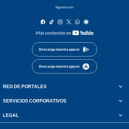
Síguenos en:
facebook
tiktok
instagram
twitter
whatsapp
google
youtube-
Más contenido en
footer
Descarga nuestra app en
Descarga nuestra app en
RED DE PORTALES
SERVICIOS CORPORATIVOS
LEGAL