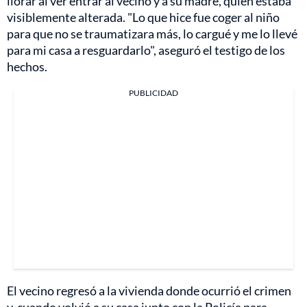
llorar al ver entrar al vecino y a su madre, quien estaba
visiblemente alterada. "Lo que hice fue coger al niño
para que no se traumatizara más, lo cargué y me lo llevé
para mi casa a resguardarlo", aseguró el testigo de los
hechos.
PUBLICIDAD
El vecino regresó a la vivienda donde ocurrió el crimen
y, cuando volvió a su casa junto con la Policía para