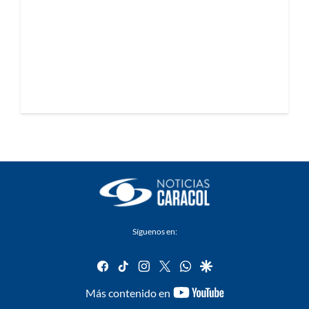
Síguenos en:
facebook
tiktok
instagram
twitter
whatsapp
google
youtube-
Más contenido en
footer