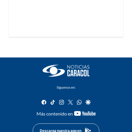
Síguenos en:
facebook
tiktok
instagram
twitter
whatsapp
google
youtube-
Más contenido en
footer
Descarga nuestra app en