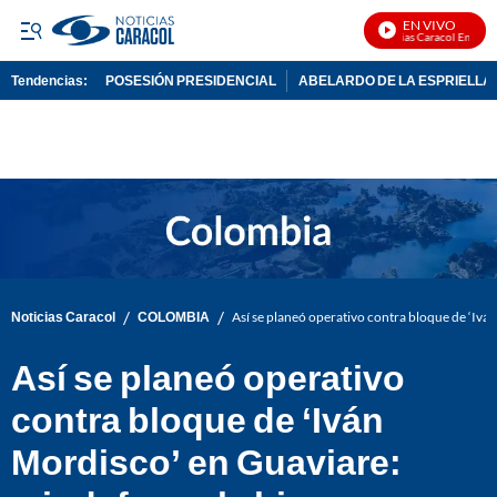
EN VIVO
Noticias Caracol En Vivo
Tendencias:
POSESIÓN PRESIDENCIAL
ABELARDO DE LA ESPRIELLA
PUBLICIDAD
/
/
Noticias Caracol
COLOMBIA
Así se planeó operativo contra bloque de ‘Ivá
Así se planeó operativo
contra bloque de ‘Iván
Mordisco’ en Guaviare: