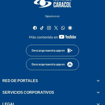
Síguenos en:
facebook
tiktok
instagram
twitter
whatsapp
google
youtube-
Más contenido en
footer
Descarga nuestra app en
Descarga nuestra app en
RED DE PORTALES
SERVICIOS CORPORATIVOS
LEGAL