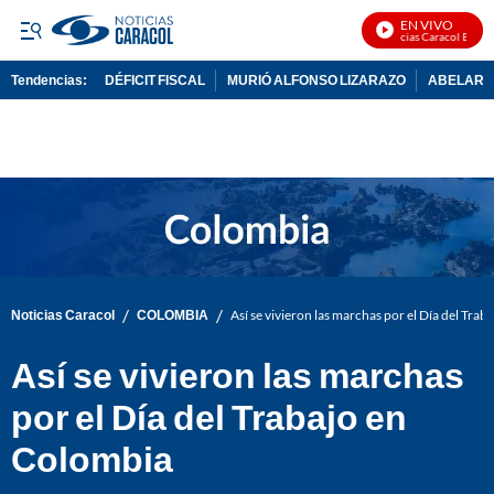
EN VIVO
Noticias Caracol En Vivo
Tendencias:
DÉFICIT FISCAL
MURIÓ ALFONSO LIZARAZO
ABELARDO
PUBLICIDAD
/
/
Noticias Caracol
COLOMBIA
Así se vivieron las marchas por el Día del Tra
Así se vivieron las marchas
por el Día del Trabajo en
Colombia