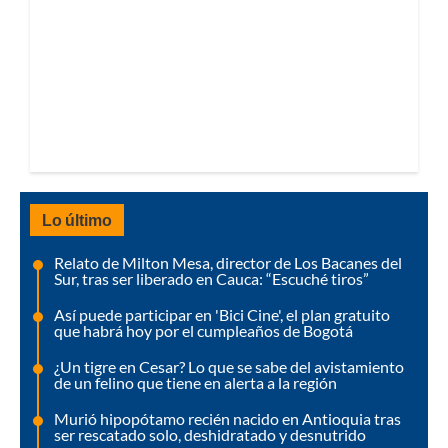
Lo último
Relato de Milton Mesa, director de Los Bacanes del
Sur, tras ser liberado en Cauca: “Escuché tiros”
Así puede participar en 'Bici Cine', el plan gratuito
que habrá hoy por el cumpleaños de Bogotá
¿Un tigre en Cesar? Lo que se sabe del avistamiento
de un felino que tiene en alerta a la región
Murió hipopótamo recién nacido en Antioquia tras
ser rescatado solo, deshidratado y desnutrido