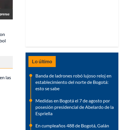
prensa
con
tbol
Lo último
Banda de ladrones robó lujoso reloj en
en las
establecimiento del norte de Bogotá:
esto se sabe
Medidas en Bogotá el 7 de agosto por
posesión presidencial de Abelardo de la
Espriella
En cumpleaños 488 de Bogotá, Galán