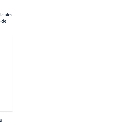
iciales
o de
su
.