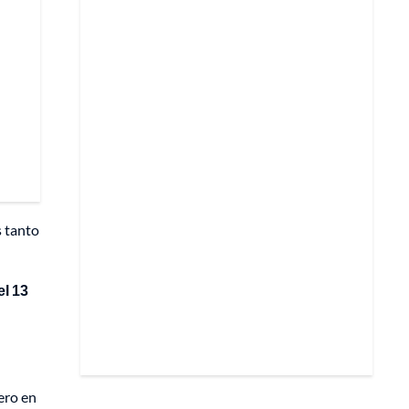
s tanto
el 13
ero en