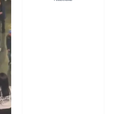
Facebook
X
Whatsapp
Copiar enlace
Telegram
LinkedIn