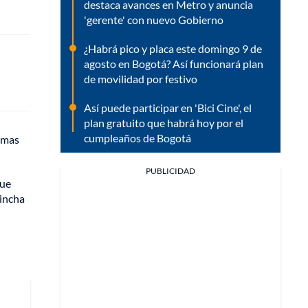
destaca avances en Metro y anuncia
'gerente' con nuevo Gobierno
¿Habrá pico y placa este domingo 9 de
agosto en Bogotá? Así funcionará plan
de movilidad por festivo
Así puede participar en 'Bici Cine', el
plan gratuito que habrá hoy por el
cumpleaños de Bogotá
Damas
PUBLICIDAD
que
hincha