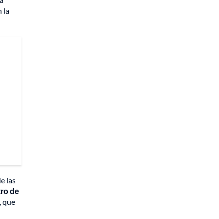
 la
e las
tro de
, que