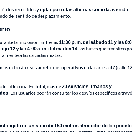
ión los recorridos y
optar por rutas alternas como la avenida
do del sentido de desplazamiento.
enio
rante la implosión. Entre las
11:30 p. m. del sábado 11 y las 8:0
ngo 12 y las 4:00 a. m. del martes 14
, los buses que transiten po
ralmente a las calzadas mixtas.
lados deberán realizar retornos operativos en la carrera 47 (calle 13
 de influencia. En total, más de
20 servicios urbanos y
dos.
Los usuarios podrán consultar los desvíos específicos a travé
 restringido en un radio de 150 metros alrededor de los puent
tes.
Asimismo, el puente peatonal del Distrito Grafiti permanecer