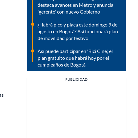
destaca avances en Metro y anuncia
'gerente' con nuevo Gobierno
¿Habrá pico y placa este domingo 9 de
agosto en Bogotá? Así funcionará plan
de movilidad por festivo
Así puede participar en 'Bici Cine', el
plan gratuito que habrá hoy por el
cumpleaños de Bogotá
PUBLICIDAD
as