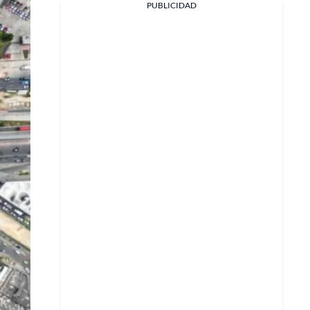
PUBLICIDAD
X
Whatsapp
Copiar enlace
Telegram
LinkedIn