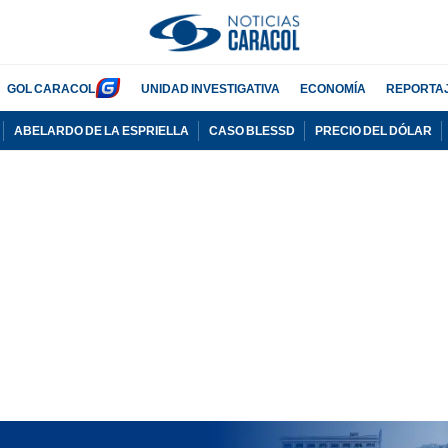
GOL CARACOL
UNIDAD INVESTIGATIVA
ECONOMÍA
REPORTA
ABELARDO DE LA ESPRIELLA
CASO BLESSD
PRECIO DEL DÓLAR
PUBLICIDAD