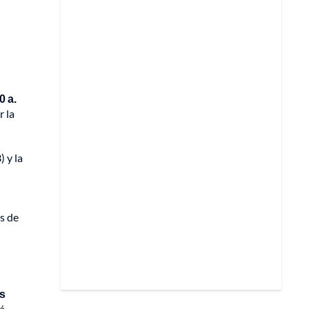
0 a.
r la
) y la
s de
es
á