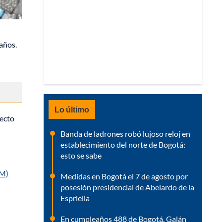
 años.
Lo último
yecto
Banda de ladrones robó lujoso reloj en
establecimiento del norte de Bogotá:
esto se sabe
DM)
Medidas en Bogotá el 7 de agosto por
posesión presidencial de Abelardo de la
Espriella
En cumpleaños 488 de Bogotá, Galán