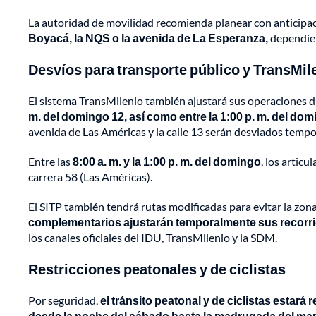
La autoridad de movilidad recomienda planear con anticipac
Boyacá, la NQS o la avenida de La Esperanza,
dependien
Desvíos para transporte público y TransMil
El sistema TransMilenio también ajustará sus operaciones du
m. del domingo 12, así como entre la 1:00 p. m. del domi
avenida de Las Américas y la calle 13 serán desviados tempo
Entre las
8:00 a. m. y la 1:00 p. m. del domingo
, los articu
carrera 58 (Las Américas).
El SITP también tendrá rutas modificadas para evitar la zona
complementarios ajustarán temporalmente sus recorri
los canales oficiales del IDU, TransMilenio y la SDM.
Restricciones peatonales y de ciclistas
Por seguridad,
el tránsito peatonal y de ciclistas estará
desde la noche del sábado hasta la madrugada del mar