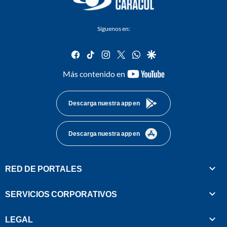
Síguenos en:
facebook
tiktok
instagram
twitter
whatsapp
google
youtube-
Más contenido en
footer
Descarga nuestra app en
Descarga nuestra app en
RED DE PORTALES
SERVICIOS CORPORATIVOS
LEGAL