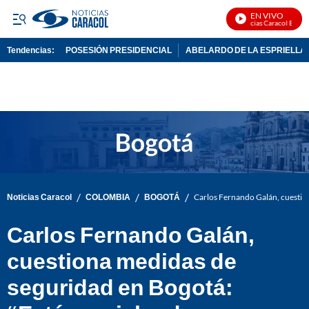
EN VIVO
Noticias Caracol En Vivo
Tendencias:
POSESIÓN PRESIDENCIAL
ABELARDO DE LA ESPRIELLA
PUBLICIDAD
/
/
/
Noticias Caracol
COLOMBIA
BOGOTÁ
Carlos Fernando Galán, cuestio
Carlos Fernando Galán,
cuestiona medidas de
seguridad en Bogotá: