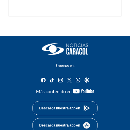
Síguenos en:
facebook
tiktok
instagram
twitter
whatsapp
google
youtube-
Más contenido en
footer
Descarga nuestra app en
Descarga nuestra app en