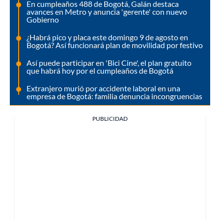
En cumpleaños 488 de Bogotá, Galán destaca
avances en Metro y anuncia 'gerente' con nuevo
Gobierno
¿Habrá pico y placa este domingo 9 de agosto en
Bogotá? Así funcionará plan de movilidad por festivo
Así puede participar en 'Bici Cine', el plan gratuito
que habrá hoy por el cumpleaños de Bogotá
Extranjero murió por accidente laboral en una
empresa de Bogotá: familia denuncia incongruencias
PUBLICIDAD