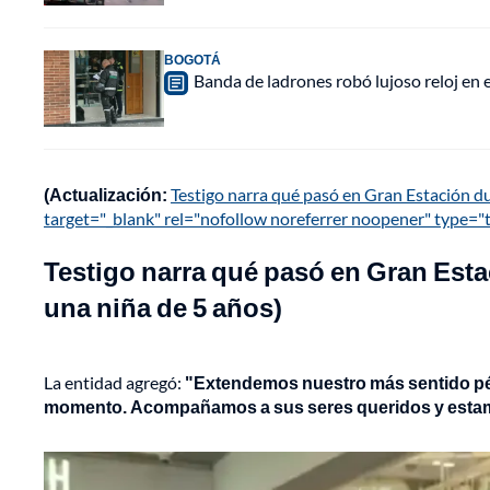
BOGOTÁ
Banda de ladrones robó lujoso reloj en 
(Actualización:
Testigo narra qué pasó en Gran Estación du
target="_blank" rel="nofollow noreferrer noopener" type="
Testigo narra qué pasó en Gran Esta
una niña de 5 años)
La entidad agregó:
"Extendemos nuestro más sentido pésa
momento. Acompañamos a sus seres queridos y estamo