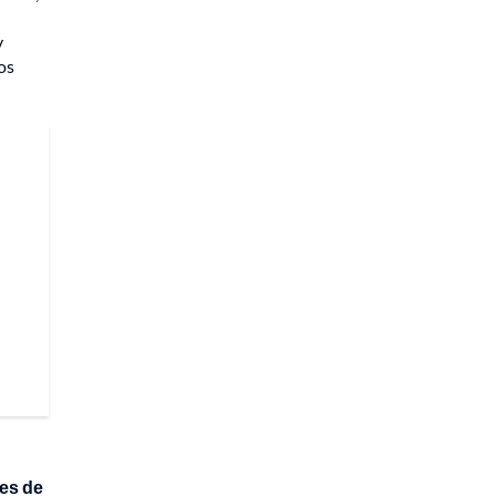
y
os
les de