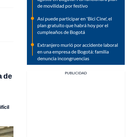
de movilidad por festivo
Así puede participar en 'Bici Cine', el
plan gratuito que habrá hoy por el
cumpleaños de Bogotá
Extranjero murió por accidente laboral
en una empresa de Bogotá: familia
denuncia incongruencias
PUBLICIDAD
a de
ícil