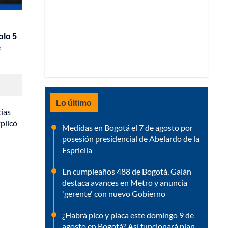
olo 5
e
Lo último
ias
xplicó
Medidas en Bogotá el 7 de agosto por
posesión presidencial de Abelardo de la
Espriella
En cumpleaños 488 de Bogotá, Galán
destaca avances en Metro y anuncia
'gerente' con nuevo Gobierno
¿Habrá pico y placa este domingo 9 de
agosto en Bogotá? Así funcionará plan