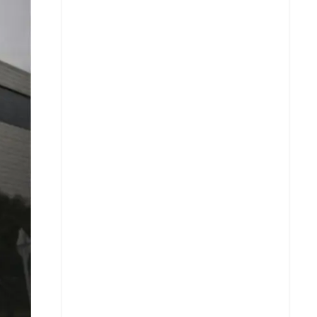
Facebook
X
Whatsapp
Copiar enlace
Telegram
LinkedIn