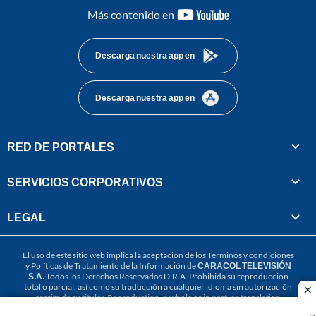
youtube-
Más contenido en
footer
Descarga nuestra app en
Descarga nuestra app en
RED DE PORTALES
SERVICIOS CORPORATIVOS
LEGAL
El uso de este sitio web implica la aceptación de los
Términos y condiciones
y
Políticas de Tratamiento de la Información
de
CARACOL TELEVISIÓN
S.A.
Todos los Derechos Reservados D.R.A. Prohibida su reproducción
total o parcial, así como su traducción a cualquier idioma sin autorización
cl
escrita de su titular. Reproduction in whole or in part, or translation
without written permission is prohibited. All rights reserved 2025.