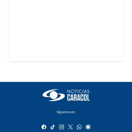
Síguenos en:
facebook
tiktok
instagram
twitter
whatsapp
google