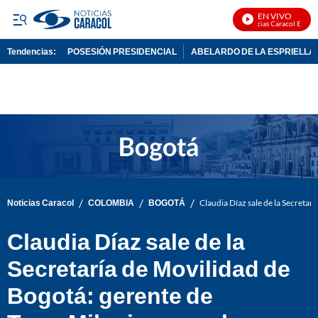
EN VIVO
Noticias Caracol En Vivo
Tendencias:
POSESIÓN PRESIDENCIAL
ABELARDO DE LA ESPRIELLA
PUBLICIDAD
/
/
/
Noticias Caracol
COLOMBIA
BOGOTÁ
Claudia Díaz sale de la Secretar
Claudia Díaz sale de la
Secretaría de Movilidad de
Bogotá: gerente de