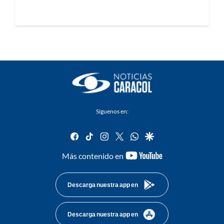
Síguenos en:
facebook
tiktok
instagram
twitter
whatsapp
google
youtube-
Más contenido en
footer
Descarga nuestra app en
Descarga nuestra app en