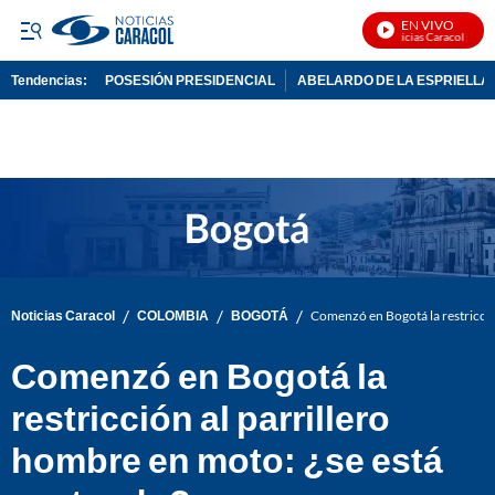
EN VIVO
Noticias Caracol En Viv
Tendencias:
POSESIÓN PRESIDENCIAL
ABELARDO DE LA ESPRIELLA
PUBLICIDAD
/
/
/
Noticias Caracol
COLOMBIA
BOGOTÁ
Comenzó en Bogotá la restricció
Comenzó en Bogotá la
restricción al parrillero
hombre en moto: ¿se está