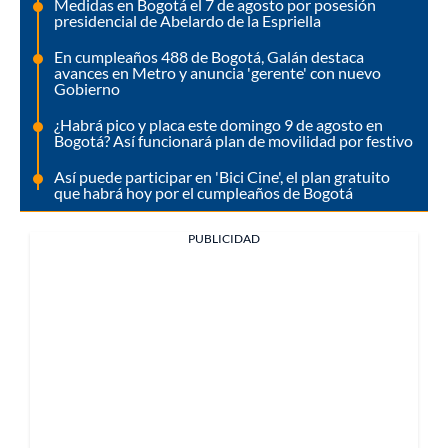
Medidas en Bogotá el 7 de agosto por posesión
presidencial de Abelardo de la Espriella
En cumpleaños 488 de Bogotá, Galán destaca
avances en Metro y anuncia 'gerente' con nuevo
Gobierno
¿Habrá pico y placa este domingo 9 de agosto en
Bogotá? Así funcionará plan de movilidad por festivo
Así puede participar en 'Bici Cine', el plan gratuito
que habrá hoy por el cumpleaños de Bogotá
PUBLICIDAD