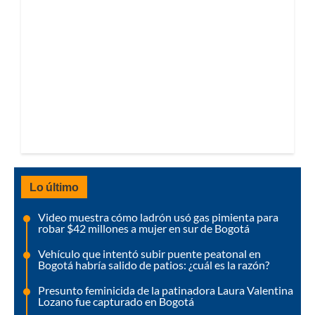
Lo último
Video muestra cómo ladrón usó gas pimienta para
robar $42 millones a mujer en sur de Bogotá
Vehículo que intentó subir puente peatonal en
Bogotá habría salido de patios: ¿cuál es la razón?
Presunto feminicida de la patinadora Laura Valentina
Lozano fue capturado en Bogotá