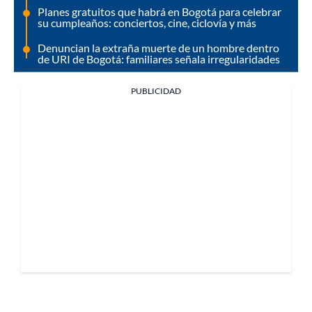
Planes gratuitos que habrá en Bogotá para celebrar
su cumpleaños: conciertos, cine, ciclovía y más
Denuncian la extraña muerte de un hombre dentro
de URI de Bogotá: familiares señala irregularidades
PUBLICIDAD