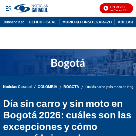
EN VIVO
Noticias Caracol En Vivo
Tendencias:
DÉFICIT FISCAL
MURIÓ ALFONSO LIZARAZO
ABELARDO
PUBLICIDAD
/
/
/
Noticias Caracol
COLOMBIA
BOGOTÁ
Día sin carro y sin moto en Bog
Día sin carro y sin moto en
Bogotá 2026: cuáles son las
excepciones y cómo