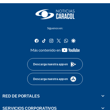
Síguenos en:
facebook
tiktok
instagram
twitter
whatsapp
google
youtube-
Más contenido en
footer
Descarga nuestra app en
Descarga nuestra app en
RED DE PORTALES
SERVICIOS CORPORATIVOS