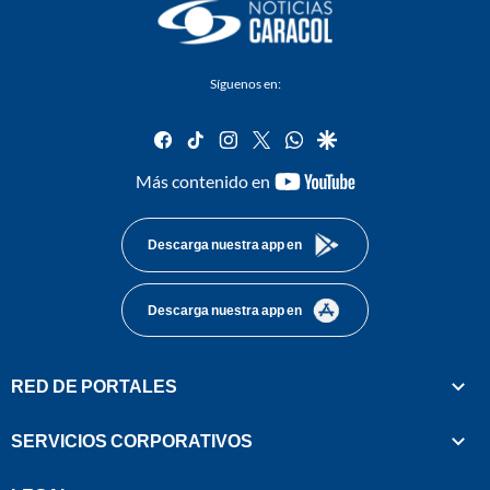
Síguenos en:
facebook
tiktok
instagram
twitter
whatsapp
google
youtube-
Más contenido en
footer
Descarga nuestra app en
Descarga nuestra app en
RED DE PORTALES
SERVICIOS CORPORATIVOS