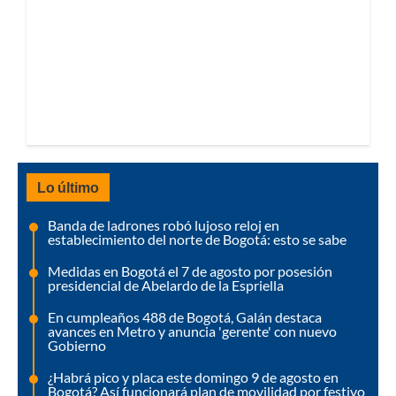
Lo último
Banda de ladrones robó lujoso reloj en
establecimiento del norte de Bogotá: esto se sabe
Medidas en Bogotá el 7 de agosto por posesión
presidencial de Abelardo de la Espriella
En cumpleaños 488 de Bogotá, Galán destaca
avances en Metro y anuncia 'gerente' con nuevo
Gobierno
¿Habrá pico y placa este domingo 9 de agosto en
Bogotá? Así funcionará plan de movilidad por festivo