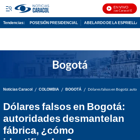
EN VIVO
Noticias Caracol En Vivo
Tendencias:
POSESIÓN PRESIDENCIAL
ABELARDO DE LA ESPRIELLA
PUBLICIDAD
/
/
/
Noticias Caracol
COLOMBIA
BOGOTÁ
Dólares falsos en Bogotá: autor
Dólares falsos en Bogotá:
autoridades desmantelan
fábrica, ¿cómo