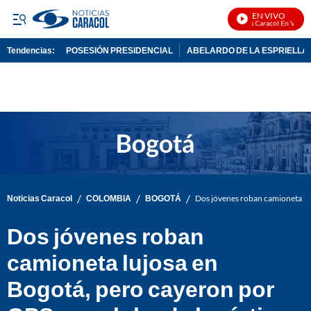
EN VIVO
Noticias Caracol En Vivo
Tendencias:
POSESIÓN PRESIDENCIAL
ABELARDO DE LA ESPRIELLA
PUBLICIDAD
/
/
/
Noticias Caracol
COLOMBIA
BOGOTÁ
Dos jóvenes roban camioneta luj
Dos jóvenes roban
camioneta lujosa en
Bogotá, pero cayeron por