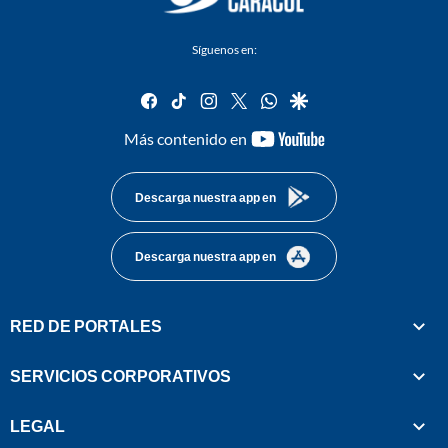
Síguenos en:
facebook
tiktok
instagram
twitter
whatsapp
google
youtube-
Más contenido en
footer
Descarga nuestra app en
Descarga nuestra app en
RED DE PORTALES
SERVICIOS CORPORATIVOS
LEGAL