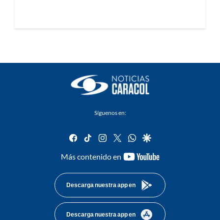
Síguenos en:
facebook
tiktok
instagram
twitter
whatsapp
google
youtube-
Más contenido en
footer
Descarga nuestra app en
Descarga nuestra app en