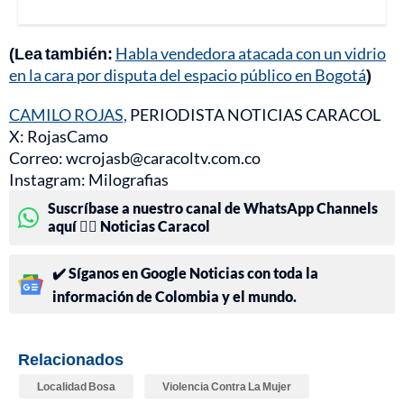
(Lea también:
Habla vendedora atacada con un vidrio
en la cara por disputa del espacio público en Bogotá
)
CAMILO ROJAS,
PERIODISTA NOTICIAS CARACOL
X: RojasCamo
Correo: wcrojasb@caracoltv.com.co
Instagram: Milografias
Suscríbase a nuestro canal de WhatsApp Channels
aquí 👉🏻 Noticias Caracol
✔️ Síganos en Google Noticias con toda la
información de Colombia y el mundo.
Relacionados
Localidad Bosa
Violencia Contra La Mujer