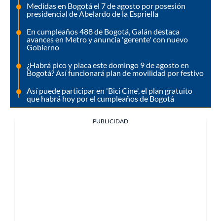
Medidas en Bogotá el 7 de agosto por posesión
presidencial de Abelardo de la Espriella
En cumpleaños 488 de Bogotá, Galán destaca
avances en Metro y anuncia 'gerente' con nuevo
Gobierno
¿Habrá pico y placa este domingo 9 de agosto en
Bogotá? Así funcionará plan de movilidad por festivo
Así puede participar en 'Bici Cine', el plan gratuito
que habrá hoy por el cumpleaños de Bogotá
PUBLICIDAD