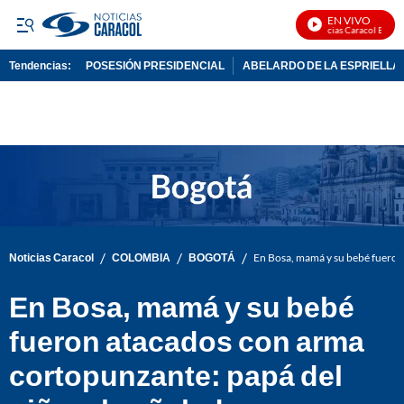
EN VIVO
Noticias Caracol En Vivo
Tendencias:
POSESIÓN PRESIDENCIAL
ABELARDO DE LA ESPRIELLA
PUBLICIDAD
/
/
/
Noticias Caracol
COLOMBIA
BOGOTÁ
En Bosa, mamá y su bebé fueron
En Bosa, mamá y su bebé
fueron atacados con arma
cortopunzante: papá del