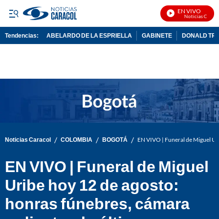
EN VIVO
Noticias Caracol En
Tendencias:
ABELARDO DE LA ESPRIELLA
GABINETE
DONALD TR
PUBLICIDAD
/
/
/
Noticias Caracol
COLOMBIA
BOGOTÁ
EN VIVO | Funeral de Miguel Uri
EN VIVO | Funeral de Miguel
Uribe hoy 12 de agosto:
honras fúnebres, cámara