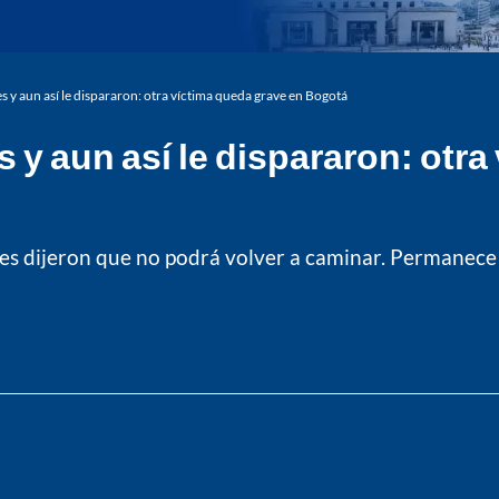
es y aun así le dispararon: otra víctima queda grave en Bogotá
s y aun así le dispararon: otr
les dijeron que no podrá volver a caminar. Permanece e