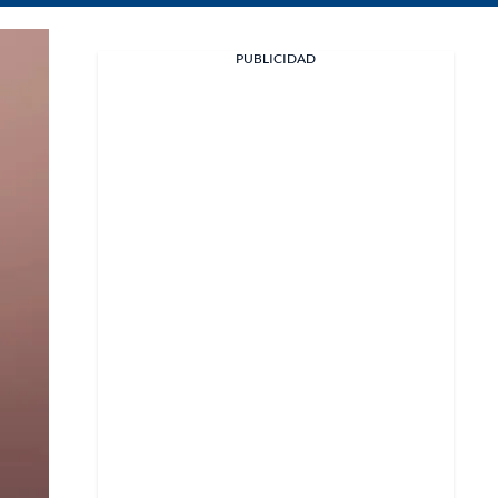
Facebook
PUBLICIDAD
X
Whatsapp
Copiar enlace
Telegram
LinkedIn