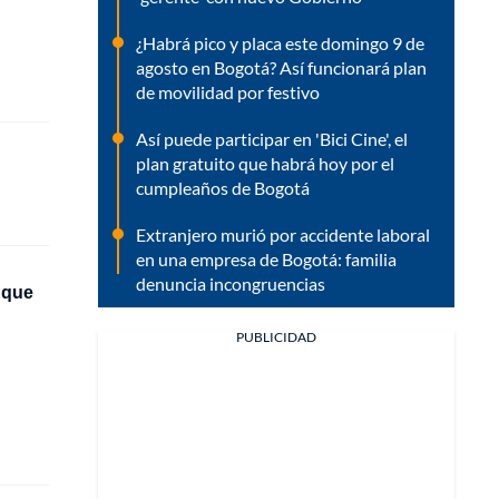
¿Habrá pico y placa este domingo 9 de
agosto en Bogotá? Así funcionará plan
de movilidad por festivo
Así puede participar en 'Bici Cine', el
plan gratuito que habrá hoy por el
cumpleaños de Bogotá
Extranjero murió por accidente laboral
en una empresa de Bogotá: familia
denuncia incongruencias
 que
PUBLICIDAD