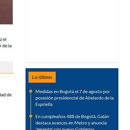
z el
r de la
Lo último
Medidas en Bogotá el 7 de agosto por
idad de
posesión presidencial de Abelardo de la
Espriella
En cumpleaños 488 de Bogotá, Galán
destaca avances en Metro y anuncia
'gerente' con nuevo Gobierno