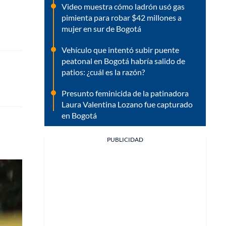
Video muestra cómo ladrón usó gas
pimienta para robar $42 millones a
mujer en sur de Bogotá
Vehículo que intentó subir puente
peatonal en Bogotá habría salido de
patios: ¿cuál es la razón?
Presunto feminicida de la patinadora
Laura Valentina Lozano fue capturado
en Bogotá
PUBLICIDAD