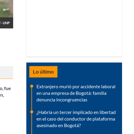
l - UNP
Lo último
Extranjero murió por accidente laboral
o, fue
en una empresa de Bogotá: familia
n,
denuncia incongruencias
¿Habría un tercer implicado en libertad
en el caso del conductor de plataforma
asesinado en Bogotá?