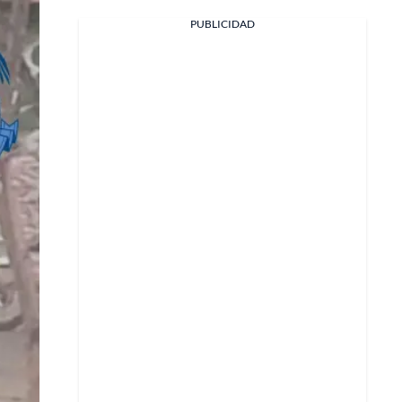
PUBLICIDAD
Facebook
X
Whatsapp
Copiar enlace
Telegram
LinkedIn