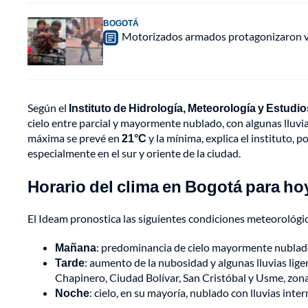
BOGOTÁ
Motorizados armados protagonizaron vio
Según el
Instituto de Hidrología, Meteorología y Estudi
cielo entre parcial y mayormente nublado, con algunas lluvia
máxima se prevé en
21°C
y la mínima, explica el instituto, p
especialmente en el sur y oriente de la ciudad.
Horario del clima en Bogotá para ho
El Ideam pronostica las siguientes condiciones meteorológi
Mañana
: predominancia de cielo mayormente nublado
Tarde
: aumento de la nubosidad y algunas lluvias lig
Chapinero, Ciudad Bolívar, San Cristóbal y Usme, zona
Noche
: cielo, en su mayoría, nublado con lluvias inter