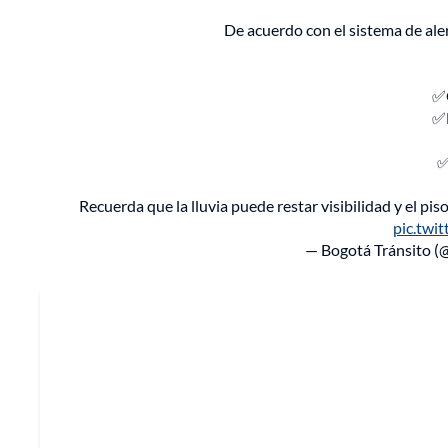
De acuerdo con el sistema de al
✅C
✅B
✅
Recuerda que la lluvia puede restar visibilidad y el p
pic.twi
— Bogotá Tránsito (