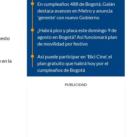
En cumpleaños 488 de Bogotá, Galán
destaca avances en Metro y anuncia
'gerente' con nuevo Gobierno
¿Habrá pico y placa este domingo 9 de
agosto en Bogotá? Así funcionará plan
uesto
de movilidad por festivo
Así puede participar en 'Bici Cine', el
 en la
plan gratuito que habrá hoy por el
cumpleaños de Bogotá
PUBLICIDAD