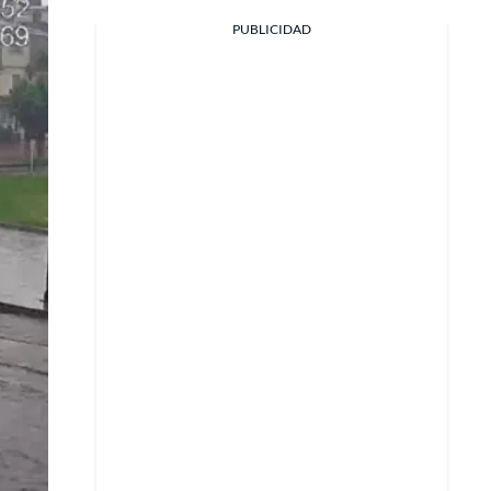
PUBLICIDAD
Facebook
X
Whatsapp
Copiar enlace
Telegram
LinkedIn