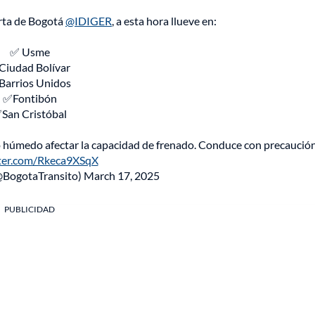
erta de Bogotá
@IDIGER
, a esta hora llueve en:
✅ Usme
iudad Bolívar
arrios Unidos
✅Fontibón
San Cristóbal
iso húmedo afectar la capacidad de frenado. Conduce con precaución
tter.com/Rkeca9XSqX
@BogotaTransito)
March 17, 2025
PUBLICIDAD