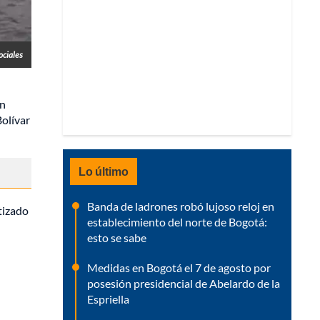
ociales
en
Bolívar
Lo último
Banda de ladrones robó lujoso reloj en
tizado
establecimiento del norte de Bogotá:
esto se sabe
Medidas en Bogotá el 7 de agosto por
posesión presidencial de Abelardo de la
Espriella