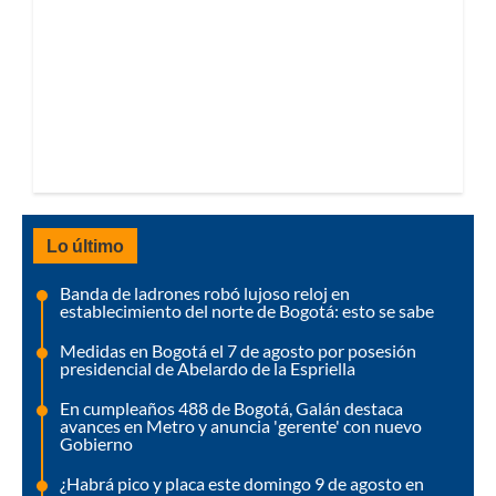
Lo último
Banda de ladrones robó lujoso reloj en
establecimiento del norte de Bogotá: esto se sabe
Medidas en Bogotá el 7 de agosto por posesión
presidencial de Abelardo de la Espriella
En cumpleaños 488 de Bogotá, Galán destaca
avances en Metro y anuncia 'gerente' con nuevo
Gobierno
¿Habrá pico y placa este domingo 9 de agosto en