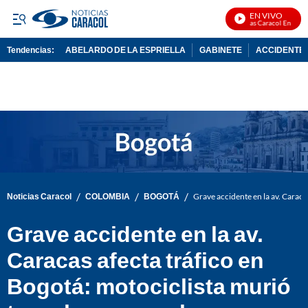
EN VIVO
Noticias Caracol En Vivo
Tendencias:
ABELARDO DE LA ESPRIELLA
GABINETE
ACCIDENTE 
PUBLICIDAD
/
/
/
Noticias Caracol
COLOMBIA
BOGOTÁ
Grave accidente en la av. Caraca
Grave accidente en la av.
Caracas afecta tráfico en
Bogotá: motociclista murió