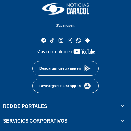
Síguenos en:
facebook
tiktok
instagram
twitter
whatsapp
google
youtube-
Más contenido en
footer
Descarga nuestra app en
Descarga nuestra app en
RED DE PORTALES
SERVICIOS CORPORATIVOS