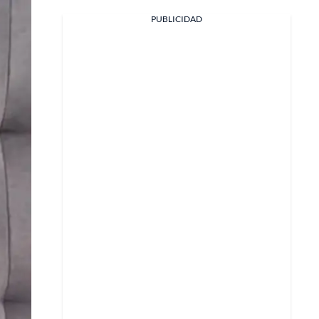
PUBLICIDAD
Facebook
X
Whatsapp
Copiar enlace
Telegram
LinkedIn