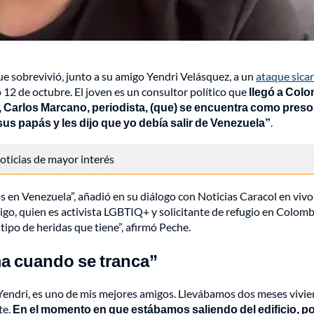
ue sobrevivió, junto a su amigo Yendri Velásquez, a un
ataque sicar
 12 de octubre. El joven es un consultor político que
llegó a Col
Carlos Marcano, periodista, (que) se encuentra como preso
sus papás y les dijo que yo debía salir de Venezuela”
.
 noticias de mayor interés
 en Venezuela”, añadió en su diálogo con Noticias Caracol en vivo
igo, quien es activista LGBTIQ+ y solicitante de refugio en Colomb
tipo de heridas que tiene”, afirmó Peche.
ma cuando se tranca”
n Yendri, es uno de mis mejores amigos. Llevábamos dos meses vivi
te.
En el momento en que estábamos saliendo del edificio, p