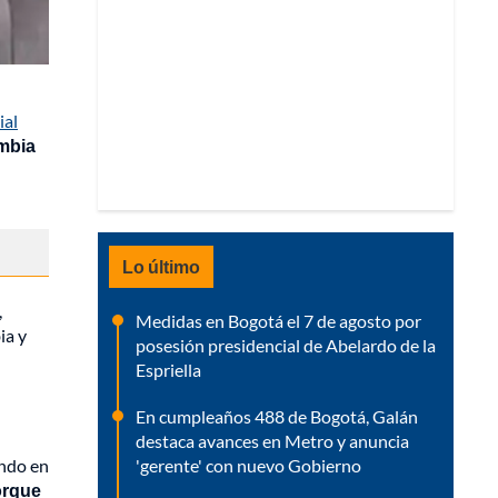
ial
ombia
Lo último
,
Medidas en Bogotá el 7 de agosto por
ia y
posesión presidencial de Abelardo de la
Espriella
En cumpleaños 488 de Bogotá, Galán
destaca avances en Metro y anuncia
'gerente' con nuevo Gobierno
endo en
orque