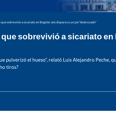
 que sobrevivió a sicariato en Bogotá: seis disparos y un pie “destrozado”
 que sobrevivió a sicariato en
o que pulverizó el hueso”, relató Luis Alejandro Pech
ho tiros?