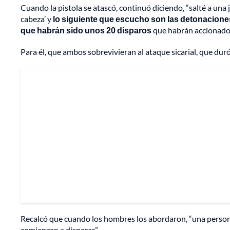
Cuando la pistola se atascó, continuó diciendo, “salté a una j
cabeza’ y
lo siguiente que escucho son las detonaciones.
que habrán sido unos 20 disparos
que habrán accionado,
Para él, que ambos sobrevivieran al ataque sicarial, que dur
Recalcó que cuando los hombres los abordaron, “una persona 
comienzan a disparar”.