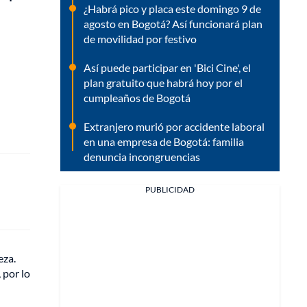
¿Habrá pico y placa este domingo 9 de
agosto en Bogotá? Así funcionará plan
de movilidad por festivo
Así puede participar en 'Bici Cine', el
plan gratuito que habrá hoy por el
cumpleaños de Bogotá
Extranjero murió por accidente laboral
en una empresa de Bogotá: familia
denuncia incongruencias
PUBLICIDAD
eza.
 por lo