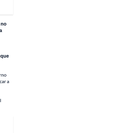
a no
a
 que
erno
car a
l