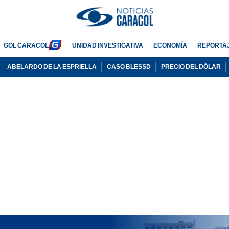
GOL CARACOL
UNIDAD INVESTIGATIVA
ECONOMÍA
REPORTA
ABELARDO DE LA ESPRIELLA
CASO BLESSD
PRECIO DEL DÓLAR
PUBLICIDAD