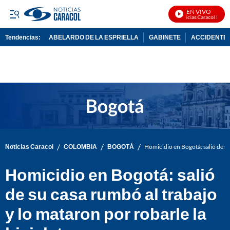
EN VIVO
Noticias Caracol En Viv
Tendencias:
ABELARDO DE LA ESPRIELLA
GABINETE
ACCIDENTE 
PUBLICIDAD
/
/
/
Noticias Caracol
COLOMBIA
BOGOTÁ
Homicidio en Bogotá: salió de su
Homicidio en Bogotá: salió
de su casa rumbó al trabajo
y lo mataron por robarle la