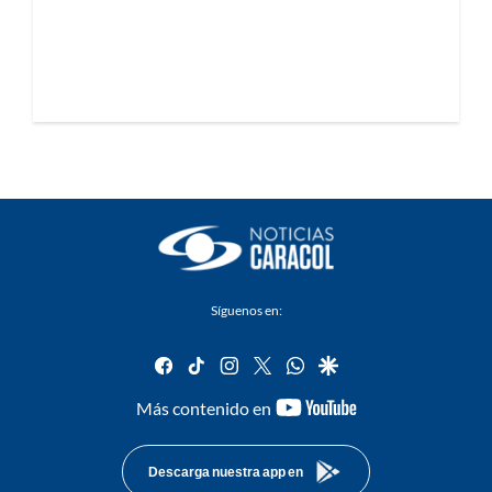
Síguenos en:
facebook
tiktok
instagram
twitter
whatsapp
google
youtube-
Más contenido en
footer
Descarga nuestra app en