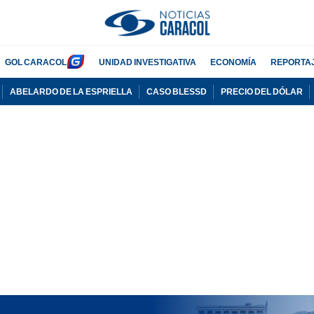
GOL CARACOL
UNIDAD INVESTIGATIVA
ECONOMÍA
REPORTA
ABELARDO DE LA ESPRIELLA
CASO BLESSD
PRECIO DEL DÓLAR
PUBLICIDAD