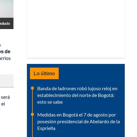
ueducto
s
os de
arrios
Lo último
Banda de ladrones robó lujoso reloj en
establecimiento del norte de Bogotá:
 será
esto se sabe
 el
Medidas en Bogotá el 7 de agosto por
posesión presidencial de Abelardo de la
Espriella