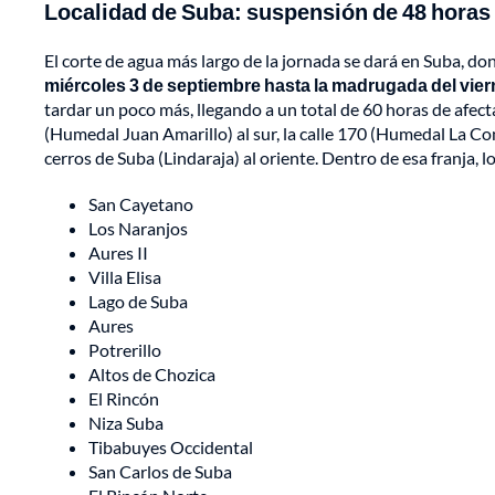
Localidad de Suba: suspensión de 48 horas
El corte de agua más largo de la jornada se dará en Suba, d
miércoles 3 de septiembre hasta la madrugada del vier
tardar un poco más, llegando a un total de 60 horas de afec
(Humedal Juan Amarillo) al sur, la calle 170 (Humedal La Conej
cerros de Suba (Lindaraja) al oriente. Dentro de esa franja, l
San Cayetano
Los Naranjos
Aures II
Villa Elisa
Lago de Suba
Aures
Potrerillo
Altos de Chozica
El Rincón
Niza Suba
Tibabuyes Occidental
San Carlos de Suba