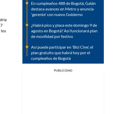
En cumpleaños 488 de Bogotá, Galán
destaca avances en Metro y anuncia
'gerente' con nuevo Gobierno
dría
¿Habrá pico y placa este domingo 9 de
27
agosto en Bogotá? Así funcionará plan
 los
de movilidad por festivo
Así puede participar en 'Bici Cine', el
plan gratuito que habrá hoy por el
cumpleaños de Bogotá
PUBLICIDAD