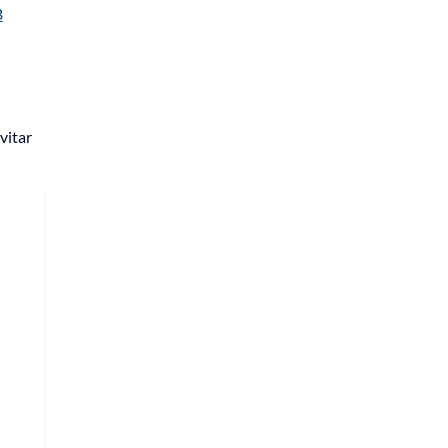
B
vitar