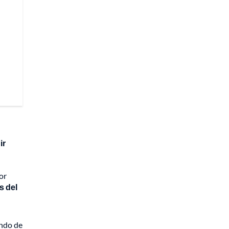
ir
or
s del
endo de