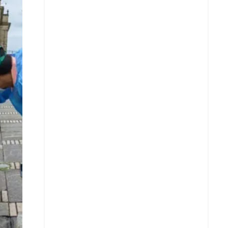
Facebook
X
Whatsapp
Copiar enlace
Telegram
LinkedIn