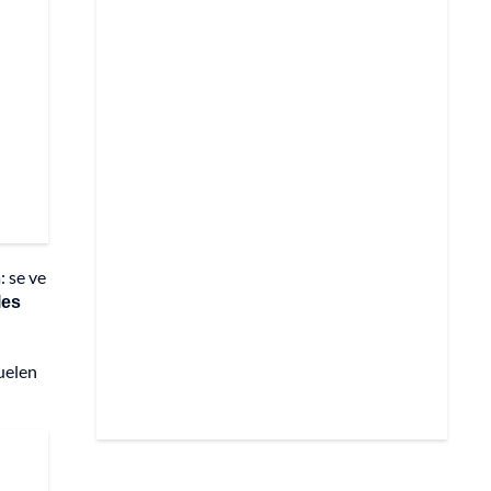
: se ve
les
uelen