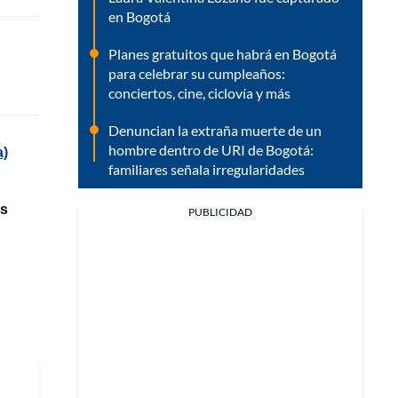
en Bogotá
Planes gratuitos que habrá en Bogotá
para celebrar su cumpleaños:
conciertos, cine, ciclovía y más
Denuncian la extraña muerte de un
hombre dentro de URI de Bogotá:
a)
familiares señala irregularidades
os
PUBLICIDAD