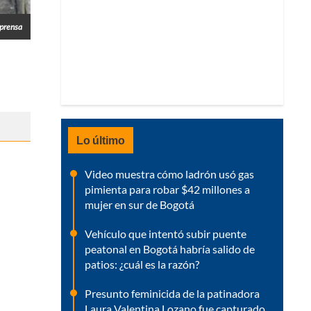
lprensa
Lo último
Video muestra cómo ladrón usó gas
pimienta para robar $42 millones a
mujer en sur de Bogotá
Vehículo que intentó subir puente
peatonal en Bogotá habría salido de
patios: ¿cuál es la razón?
Presunto feminicida de la patinadora
Laura Valentina Lozano fue capturado