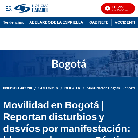
EN VIVO
Noticias Caracol En Vivo
Tendencias:
ABELARDO DE LA ESPRIELLA
GABINETE
ACCIDENTE 
PUBLICIDAD
/
/
/
Noticias Caracol
COLOMBIA
BOGOTÁ
Movilidad en Bogotá | Reportan 
Movilidad en Bogotá |
Reportan disturbios y
desvíos por manifestación: