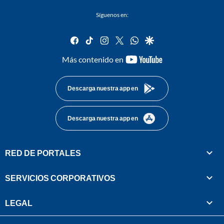
Síguenos en:
facebook
tiktok
instagram
twitter
whatsapp
google
youtube-
Más contenido en
footer
Descarga nuestra app en
Descarga nuestra app en
RED DE PORTALES
SERVICIOS CORPORATIVOS
LEGAL