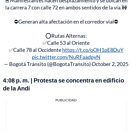
🚨Manifestantes hacen desplazamiento y se ubican en
la carrera 7 con calle 72 en ambos sentidos de la vía.🚧
⛔️Generan alta afectación en el corredor vial⛔️
⭕️Rutas Alternas:
✅Calle 53 al Oriente
✅Calle 78 al Occidente
https://t.co/oOH1pE8DuY
pic.twitter.com/NuRFaadpyN
— Bogotá Tránsito (@BogotaTransito)
October 2, 2025
4:08 p. m. | Protesta se concentra en edificio
de la Andi
PUBLICIDAD