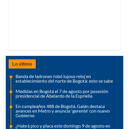
Lo último
Banda de ladrones robó lujoso reloj en
establecimiento del norte de Bogotá: esto se sabe
Medidas en Bogotá el 7 de agosto por posesión
presidencial de Abelardo de la Espriella
En cumpleaños 488 de Bogotá, Galán destaca
avances en Metro y anuncia 'gerente' con nuevo
Gobierno
¿Habrá pico y placa este domingo 9 de agosto en