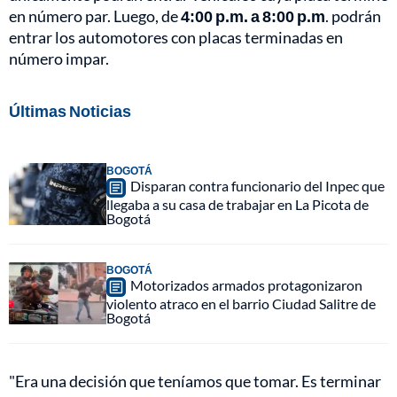
en número par. Luego, de
4:00 p.m. a 8:00 p.m
. podrán
entrar los automotores con placas terminadas en
número impar.
Últimas Noticias
BOGOTÁ
Disparan contra funcionario del Inpec que
llegaba a su casa de trabajar en La Picota de
Bogotá
BOGOTÁ
Motorizados armados protagonizaron
violento atraco en el barrio Ciudad Salitre de
Bogotá
"Era una decisión que teníamos que tomar. Es terminar