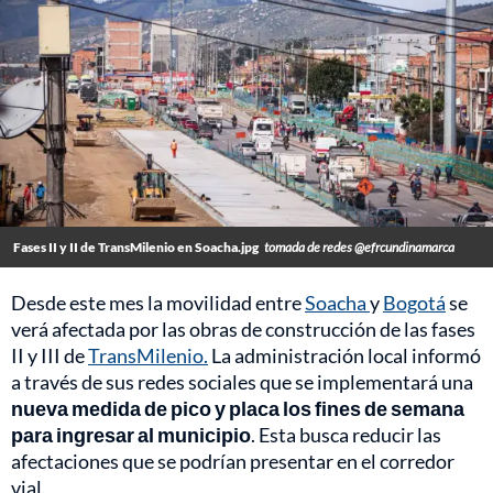
Fases II y II de TransMilenio en Soacha.jpg
tomada de redes @efrcundinamarca
Desde este mes la movilidad entre
Soacha
y
Bogotá
se
verá afectada por las obras de construcción de las fases
II y III de
TransMilenio.
La administración local informó
a través de sus redes sociales que se implementará una
nueva medida de pico y placa los fines de semana
para ingresar al municipio
. Esta busca reducir las
afectaciones que se podrían presentar en el corredor
vial.