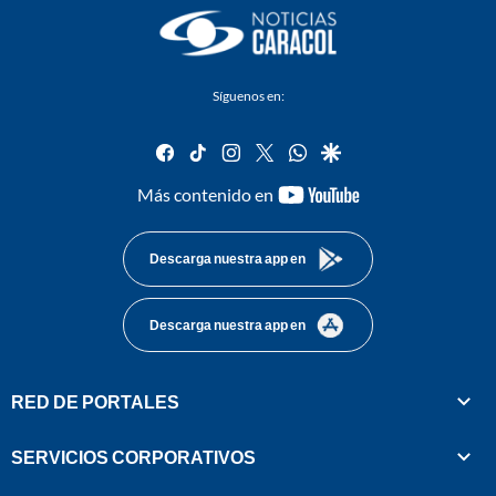
Síguenos en:
facebook
tiktok
instagram
twitter
whatsapp
google
youtube-
Más contenido en
footer
Descarga nuestra app en
Descarga nuestra app en
RED DE PORTALES
SERVICIOS CORPORATIVOS