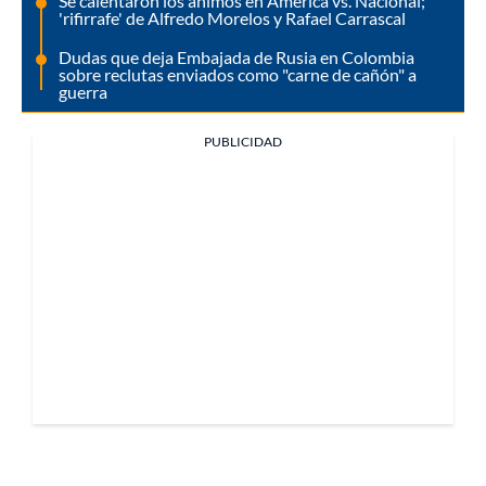
Se calentaron los ánimos en América vs. Nacional;
'rifirrafe' de Alfredo Morelos y Rafael Carrascal
Dudas que deja Embajada de Rusia en Colombia
sobre reclutas enviados como "carne de cañón" a
guerra
PUBLICIDAD