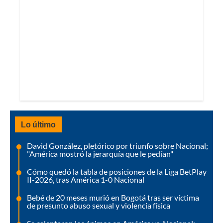
Lo último
David González, pletórico por triunfo sobre Nacional;
"América mostró la jerarquía que le pedían"
Cómo quedó la tabla de posiciones de la Liga BetPlay
II-2026, tras América 1-0 Nacional
Bebé de 20 meses murió en Bogotá tras ser víctima
de presunto abuso sexual y violencia física