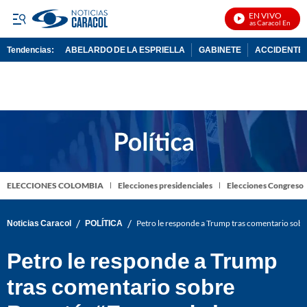
EN VIVO
Noticias Caracol En Vivo
Tendencias:
ABELARDO DE LA ESPRIELLA
GABINETE
ACCIDENTE 
PUBLICIDAD
ELECCIONES COLOMBIA
Elecciones presidenciales
Elecciones Congreso
/
/
Noticias Caracol
POLÍTICA
Petro le responde a Trump tras comentario sobre 
Petro le responde a Trump
tras comentario sobre