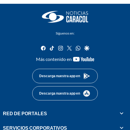
Síguenos en:
facebook
tiktok
instagram
twitter
whatsapp
google
youtube-
Más contenido en
footer
Descarga nuestra app en
Descarga nuestra app en
RED DE PORTALES
SERVICIOS CORPORATIVOS