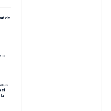
dad de
 lo
radas
 el
 la