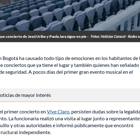
e concierto de Jessi Uribe y Paola Jara sigue en pie -
Fotos: Noticias Caracol - Redes s
 Bogotá ha causado todo tipo de emociones en los habitantes de 
 conciertos que ya tiene el lugar y también quienes han señalado 
e seguridad. A pocos días del primer gran evento musical en el
 noticias de mayor interés
el primer concierto en
Vive Claro
, persisten dudas sobre la legalid
nto. La funcionaria realizó una visita al lugar junto a representante
quillo y otras autoridades e informó públicamente que encontró
structural independiente.