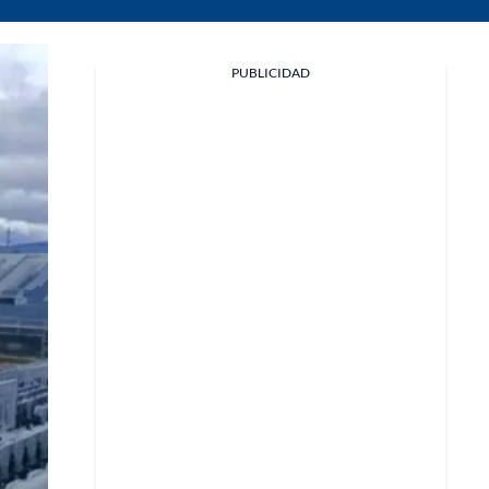
PUBLICIDAD
Facebook
X
Whatsapp
Copiar enlace
Telegram
LinkedIn