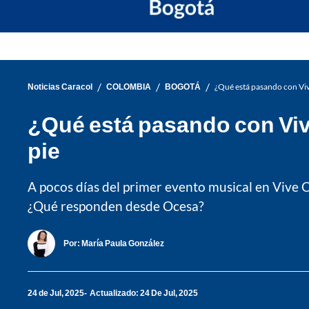
/
/
/
Noticias Caracol
COLOMBIA
BOGOTÁ
¿Qué está pasando con Vive
¿Qué está pasando con Vive
pie
A pocos días del primer evento musical en Vive Cl
¿Qué responden desde Ocesa?
Por:
María Paula González
24 de Jul, 2025
Actualizado: 24 De Jul, 2025