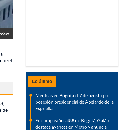
ociales
la
que el
Lo último
Medidas en Bogotá el 7 de agosto por
posesión presidencial de Abelardo de la
ad,
Espriella
s del
En cumpleaños 488 de Bogotá, Galán
destaca avances en Metro y anuncia