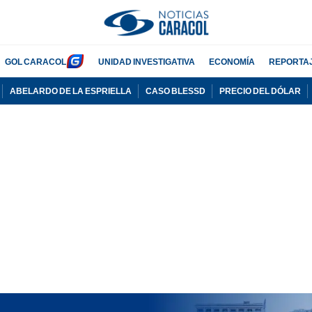
GOL CARACOL
UNIDAD INVESTIGATIVA
ECONOMÍA
REPORTA
ABELARDO DE LA ESPRIELLA
CASO BLESSD
PRECIO DEL DÓLAR
PUBLICIDAD