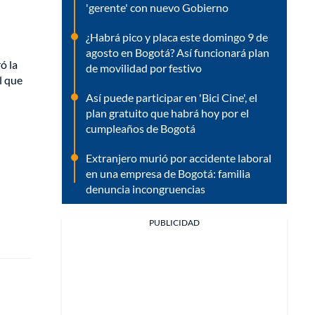
'gerente' con nuevo Gobierno
¿Habrá pico y placa este domingo 9 de
agosto en Bogotá? Así funcionará plan
ó la
de movilidad por festivo
l que
Así puede participar en 'Bici Cine', el
plan gratuito que habrá hoy por el
cumpleaños de Bogotá
Extranjero murió por accidente laboral
en una empresa de Bogotá: familia
denuncia incongruencias
PUBLICIDAD