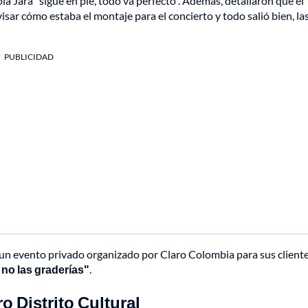
 Jara "sigue en pie, todo va perfecto". Además, detallaron que el
visar cómo estaba el montaje para el concierto y todo salió bien, la
PUBLICIDAD
s un evento privado organizado por Claro Colombia para sus cliente
a, no las graderías"
.
 Distrito Cultural