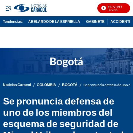
EN VIVO
Not
Tendencias:
ABELARDO DE LA ESPRIELLA
GABINETE
ACCIDENTE 
PUBLICIDAD
/
/
/
Noticias Caracol
COLOMBIA
BOGOTÁ
Se pronuncia defensa de uno de
Se pronuncia defensa de
uno de los miembros del
esquema de seguridad de