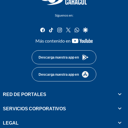
Síguenos en:
facebook
tiktok
instagram
twitter
whatsapp
google
youtube-
Más contenido en
footer
Descarga nuestra app en
Descarga nuestra app en
RED DE PORTALES
SERVICIOS CORPORATIVOS
LEGAL