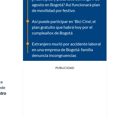
agosto en Bogotá? Así funcionará plan
de movilidad por festivo
Así puede participar en 'Bici Cine', el
plan gratuito que habrá hoy por el
cumpleaños de Bogotá
Extranjero murió por accidente laboral
en una empresa de Bogotá: familia
denuncia incongruencias
PUBLICIDAD
ca
cede
ntro