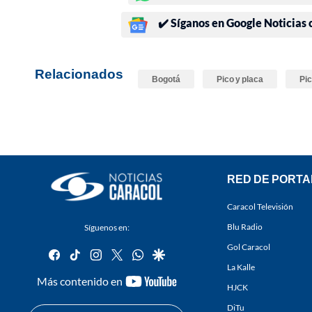
✔️ Síganos en Google Noticias
Relacionados
Bogotá
Pico y placa
Pic
RED DE PORTA
Caracol Televisión
Blu Radio
Síguenos en:
Gol Caracol
facebook
tiktok
instagram
twitter
whatsapp
google
La Kalle
youtube-
Más contenido en
HJCK
footer
DiTu