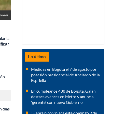
ociales
lar la
ficar
Lo último
Medidas en Bogotá el 7 de agosto por
posesión presidencial de Abelardo de la
ión
Espriella
En cumpleaños 488 de Bogotá, Galán
destaca avances en Metro y anuncia
'gerente' con nuevo Gobierno
n días
¿Habrá pico y placa este domingo 9 de