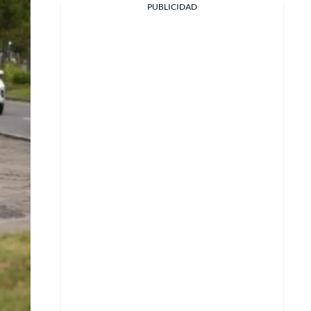
PUBLICIDAD
Facebook
X
Whatsapp
Copiar enlace
Telegram
LinkedIn