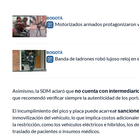
BOGOTÁ
Motorizados armados protagonizaron vio
BOGOTÁ
Banda de ladrones robó lujoso reloj en 
Asimismo, la SDM aclaró que
no cuenta con intermediari
que recomendó verificar siempre la autenticidad de los port
El incumplimiento del pico y placa puede acarrea
r sancion
inmovilización del vehículo, lo que implica costos adiciona
la restricción, como los vehículos eléctricos e híbridos, los 
traslado de pacientes o insumos médicos.