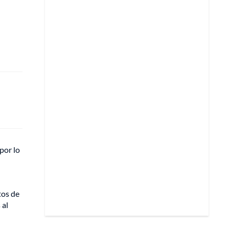
por lo
tos de
 al