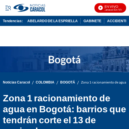
EN VIVO
Noticias Caracol En Vivo
Tendencias:
ABELARDO DE LA ESPRIELLA
GABINETE
ACCIDENTE 
PUBLICIDAD
/
/
/
Noticias Caracol
COLOMBIA
BOGOTÁ
Zona 1 racionamiento de agua en
Zona 1 racionamiento de
agua en Bogotá: barrios que
tendrán corte el 13 de