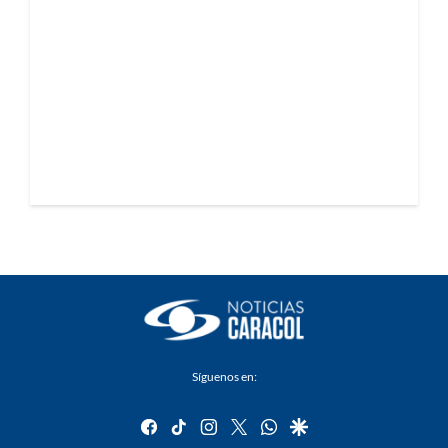
Síguenos en:
facebook
tiktok
instagram
twitter
whatsapp
google