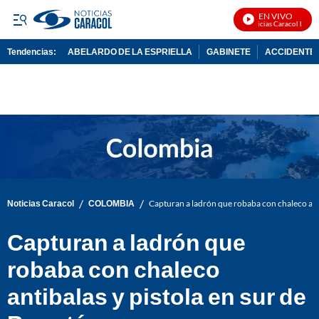
EN VIVO
Noticias Caracol En Viv
Tendencias:
ABELARDO DE LA ESPRIELLA
GABINETE
ACCIDENTE 
PUBLICIDAD
/
/
Noticias Caracol
COLOMBIA
Capturan a ladrón que robaba con chaleco anti
Capturan a ladrón que
robaba con chaleco
antibalas y pistola en sur de