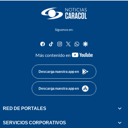
Síguenos en:
facebook
tiktok
instagram
twitter
whatsapp
google
youtube-
Más contenido en
footer
Descarga nuestra app en
Descarga nuestra app en
RED DE PORTALES
SERVICIOS CORPORATIVOS