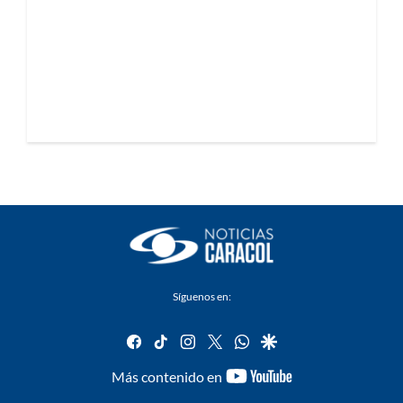
Síguenos en:
facebook
tiktok
instagram
twitter
whatsapp
google
youtube-
Más contenido en
footer