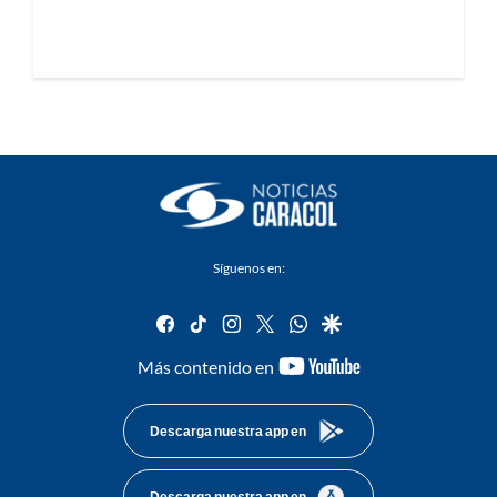
Síguenos en:
facebook
tiktok
instagram
twitter
whatsapp
google
youtube-
Más contenido en
footer
Descarga nuestra app en
Descarga nuestra app en