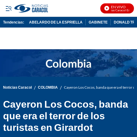
EN VIVO
Noticias Caracol En Vivo
Tendencias:
ABELARDO DE LA ESPRIELLA
GABINETE
DONALD TR
PUBLICIDAD
/
/
Noticias Caracol
COLOMBIA
Cayeron Los Cocos, banda que era el terror de 
Cayeron Los Cocos, banda
que era el terror de los
turistas en Girardot