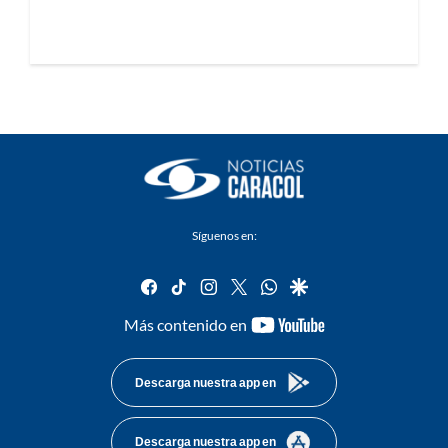
Síguenos en:
facebook
tiktok
instagram
twitter
whatsapp
google
youtube-
Más contenido en
footer
Descarga nuestra app en
Descarga nuestra app en