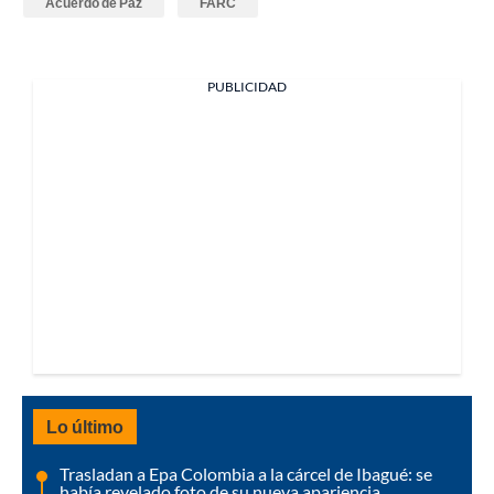
Acuerdo de Paz
FARC
PUBLICIDAD
Lo último
Trasladan a Epa Colombia a la cárcel de Ibagué: se
había revelado foto de su nueva apariencia