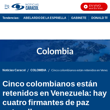
EN VIVO
Noticias Caracol En Vivo
Tendencias:
ABELARDO DE LA ESPRIELLA
GABINETE
DONALD TR
PUBLICIDAD
/
/
Noticias Caracol
COLOMBIA
Cinco colombianos están retenidos en Venezuel
Cinco colombianos están
retenidos en Venezuela: hay
cuatro firmantes de paz