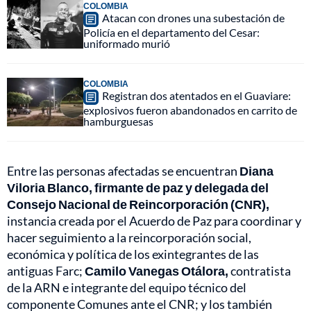
COLOMBIA
Atacan con drones una subestación de
Policía en el departamento del Cesar:
uniformado murió
COLOMBIA
Registran dos atentados en el Guaviare:
explosivos fueron abandonados en carrito de
hamburguesas
Entre las personas afectadas se encuentran
Diana
Viloria Blanco, firmante de paz y delegada del
Consejo Nacional de Reincorporación (CNR),
instancia creada por el Acuerdo de Paz para coordinar y
hacer seguimiento a la reincorporación social,
económica y política de los exintegrantes de las
antiguas Farc;
Camilo Vanegas Otálora,
contratista
de la ARN e integrante del equipo técnico del
componente Comunes ante el CNR; y los también