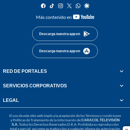
facebook
tiktok
instagram
twitter
whatsapp
google
youtube-
Más contenido en
footer
Descarga nuestra app en
Descarga nuestra app en
RED DE PORTALES
SERVICIOS CORPORATIVOS
LEGAL
El uso de este sitio web implica la aceptación de los
Términos y condiciones
y
Políticas de Tratamiento de la Información
de
CARACOL TELEVISIÓN
S.A.
Todos los Derechos Reservados D.R.A. Prohibida su reproducción
total o parcial, así como su traducción a cualquier idioma sin autorización