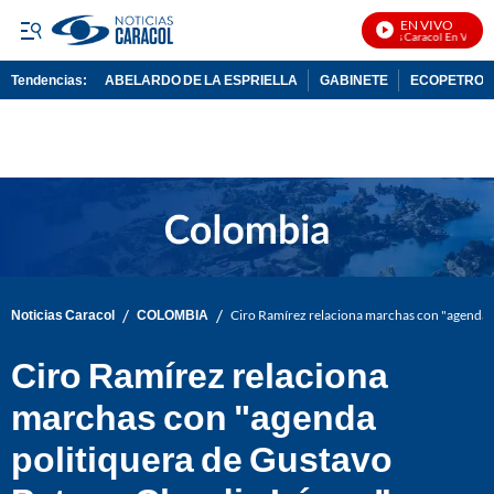
EN VIVO
Noticias Caracol En Vivo
Tendencias:
ABELARDO DE LA ESPRIELLA
GABINETE
ECOPETROL
PUBLICIDAD
/
/
Noticias Caracol
COLOMBIA
Ciro Ramírez relaciona marchas con "agenda p
Ciro Ramírez relaciona
marchas con "agenda
politiquera de Gustavo