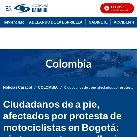
EN VIVO
Noticias Caracol En Viv
Tendencias:
ABELARDO DE LA ESPRIELLA
GABINETE
ACCIDENTE 
PUBLICIDAD
/
/
Noticias Caracol
COLOMBIA
Ciudadanos de a pie, afectados por protesta de
Ciudadanos de a pie,
afectados por protesta de
motociclistas en Bogotá: