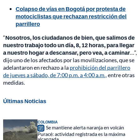
Colapso de vías en Bogotá por protesta de
motociclistas que rechazan restricción del
parrillero
“
Nosotros, los ciudadanos de bien, que salimos de
nuestro trabajo todo un día, 8, 12 horas, para llegar
a nuestro hogar a descansar, pero vea, a caminar
…”,
dijo uno de los afectados por las movilizaciones, que se
adelantaron en rechazo a la
prohibición del parrillero
de jueves a sábado, de 7:00 p.m. a 4:00 a.m.,
entre otras
medidas.
Últimas Noticias
COLOMBIA
Se mantiene alerta naranja en volcán
Puracé: actividad registrada es la máxima
alcanzada