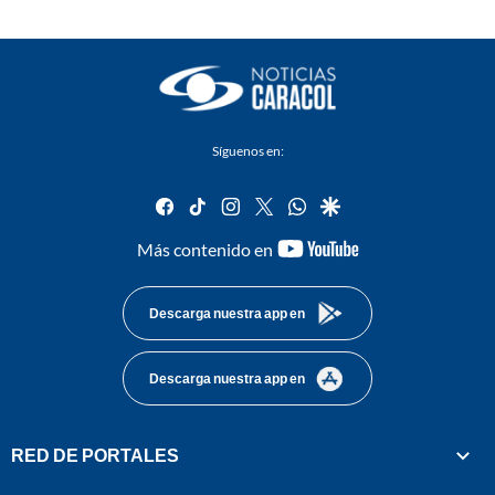
Síguenos en:
facebook
tiktok
instagram
twitter
whatsapp
google
youtube-
Más contenido en
footer
Descarga nuestra app en
Descarga nuestra app en
RED DE PORTALES