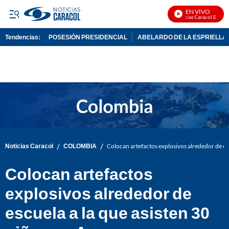
EN VIVO
Noticias Caracol En Vivo
Tendencias:
POSESIÓN PRESIDENCIAL
ABELARDO DE LA ESPRIELLA
PUBLICIDAD
/
/
Noticias Caracol
COLOMBIA
Colocan artefactos explosivos alrededor de es
Colocan artefactos
explosivos alrededor de
escuela a la que asisten 30