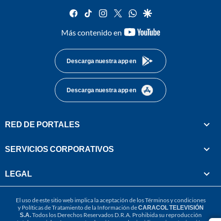
facebook
tiktok
instagram
twitter
whatsapp
google
youtube-
Más contenido en
footer
Descarga nuestra app en
Descarga nuestra app en
RED DE PORTALES
SERVICIOS CORPORATIVOS
LEGAL
El uso de este sitio web implica la aceptación de los
Términos y condiciones
y
Políticas de Tratamiento de la Información
de
CARACOL TELEVISIÓN
S.A.
Todos los Derechos Reservados D.R.A. Prohibida su reproducción