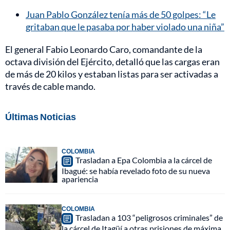
Juan Pablo González tenía más de 50 golpes: “Le
gritaban que le pasaba por haber violado una niña”
El general Fabio Leonardo Caro, comandante de la
octava división del Ejército, detalló que las cargas eran
de más de 20 kilos y estaban listas para ser activadas a
través de cable mando.
Últimas Noticias
COLOMBIA
Trasladan a Epa Colombia a la cárcel de
Ibagué: se había revelado foto de su nueva
apariencia
COLOMBIA
Trasladan a 103 “peligrosos criminales” de
la cárcel de Itagüí a otras prisiones de máxima