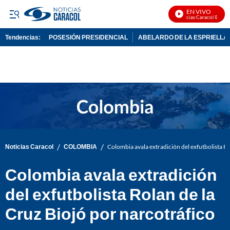
EN VIVO
Noticias Caracol En Vivo
Tendencias:
POSESIÓN PRESIDENCIAL
ABELARDO DE LA ESPRIELLA
PUBLICIDAD
/
/
Noticias Caracol
COLOMBIA
Colombia avala extradición del exfutbolista Ro
Colombia avala extradición
del exfutbolista Rolan de la
Cruz Biojó por narcotráfico