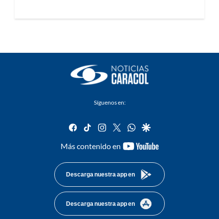
Síguenos en:
facebook
tiktok
instagram
twitter
whatsapp
google
youtube-
Más contenido en
footer
Descarga nuestra app en
Descarga nuestra app en