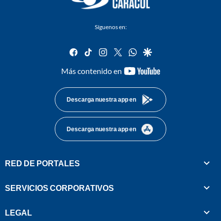
Síguenos en:
facebook
tiktok
instagram
twitter
whatsapp
google
youtube-
Más contenido en
footer
Descarga nuestra app en
Descarga nuestra app en
RED DE PORTALES
SERVICIOS CORPORATIVOS
LEGAL