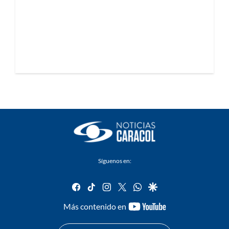
Síguenos en:
facebook
tiktok
instagram
twitter
whatsapp
google
youtube-
Más contenido en
footer