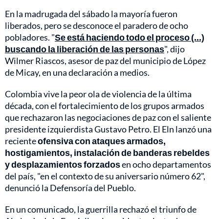
En la madrugada del sábado la mayoría fueron
liberados, pero se desconoce el paradero de ocho
pobladores. "
Se está haciendo todo el proceso (...)
buscando la liberación de las personas
", dijo
Wilmer Riascos, asesor de paz del municipio de López
de Micay, en una declaración a medios.
Colombia vive la peor ola de violencia de la última
década, con el fortalecimiento de los grupos armados
que rechazaron las negociaciones de paz con el saliente
presidente izquierdista Gustavo Petro. El Eln lanzó una
reciente
ofensiva con ataques armados,
hostigamientos, instalación de banderas rebeldes
y desplazamientos forzados
en ocho departamentos
del país, "en el contexto de su aniversario número 62",
denunció la Defensoría del Pueblo.
En un comunicado, la guerrilla rechazó el triunfo de