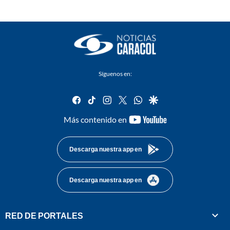
Síguenos en:
facebook
tiktok
instagram
twitter
whatsapp
google
youtube-
Más contenido en
footer
Descarga nuestra app en
Descarga nuestra app en
RED DE PORTALES