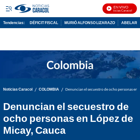
EN VIVO
Noticias Caracol En Vi
Tendencias:
DÉFICIT FISCAL
MURIÓ ALFONSO LIZARAZO
ABELARDO
PUBLICIDAD
/
/
Noticias Caracol
COLOMBIA
Denuncian el secuestro de ocho personas en 
Denuncian el secuestro de
ocho personas en López de
Micay, Cauca