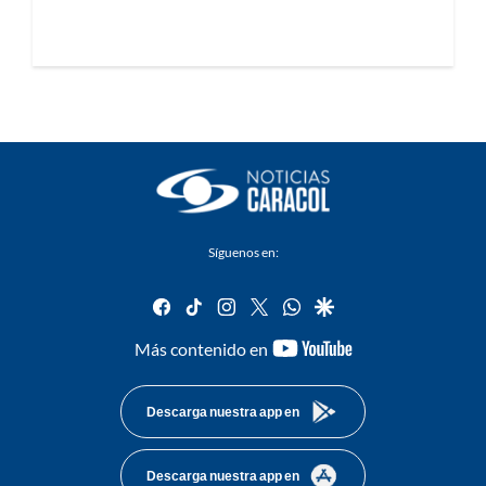
Síguenos en:
facebook
tiktok
instagram
twitter
whatsapp
google
youtube-
Más contenido en
footer
Descarga nuestra app en
Descarga nuestra app en