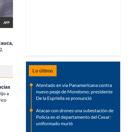
AFP
Cauca,
2.
Lo último
Atentado en vía Panamericana contra
ncias
nuevo peaje de Mondomo; presidente
ijo a
De la Espriella se pronunció
inco
Atacan con drones una subestación de
Policía en el departamento del Cesar:
uniformado murió