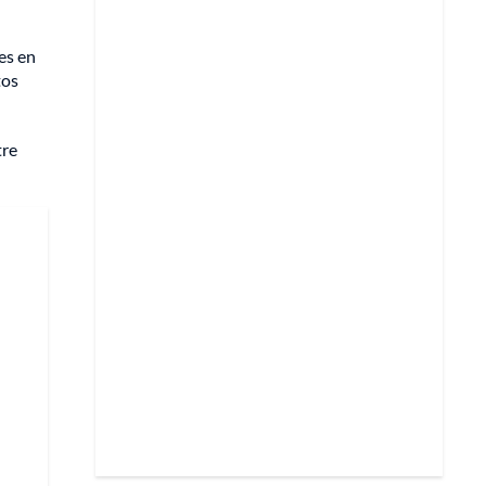
es en
tos
tre