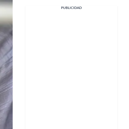
PUBLICIDAD
Facebook
X
Whatsapp
Copiar enlace
Telegram
LinkedIn