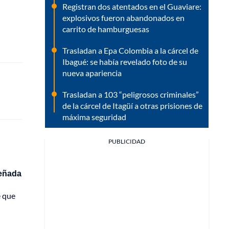
Registran dos atentados en el Guaviare:
explosivos fueron abandonados en
carrito de hamburguesas
Trasladan a Epa Colombia a la cárcel de
Ibagué: se había revelado foto de su
nueva apariencia
Trasladan a 103 “peligrosos criminales”
de la cárcel de Itagüí a otras prisiones de
máxima seguridad
PUBLICIDAD
señada
e que