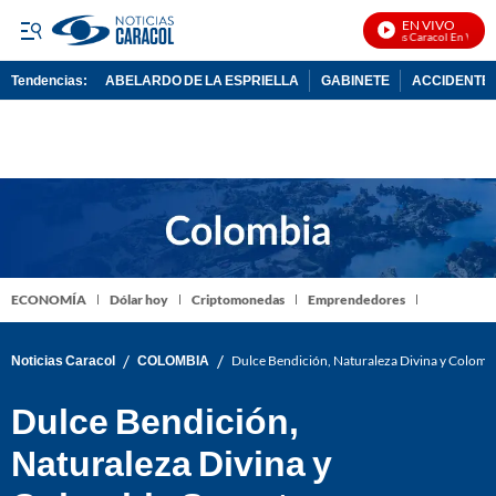
EN VIVO
Noticias Caracol En Vivo
Tendencias:
ABELARDO DE LA ESPRIELLA
GABINETE
ACCIDENTE 
PUBLICIDAD
ECONOMÍA
Dólar hoy
Criptomonedas
Emprendedores
/
/
Noticias Caracol
COLOMBIA
Dulce Bendición, Naturaleza Divina y Colombi
Dulce Bendición,
Naturaleza Divina y