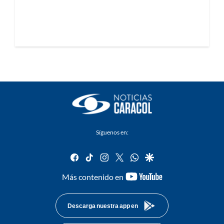
Síguenos en:
facebook
tiktok
instagram
twitter
whatsapp
google
youtube-
Más contenido en
footer
Descarga nuestra app en