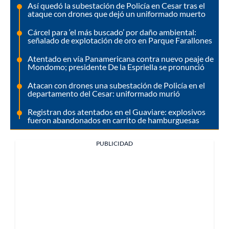
Así quedó la subestación de Policía en Cesar tras el
ataque con drones que dejó un uniformado muerto
Cárcel para ‘el más buscado’ por daño ambiental:
señalado de explotación de oro en Parque Farallones
Atentado en vía Panamericana contra nuevo peaje de
Mondomo; presidente De la Espriella se pronunció
Atacan con drones una subestación de Policía en el
departamento del Cesar: uniformado murió
Registran dos atentados en el Guaviare: explosivos
fueron abandonados en carrito de hamburguesas
PUBLICIDAD