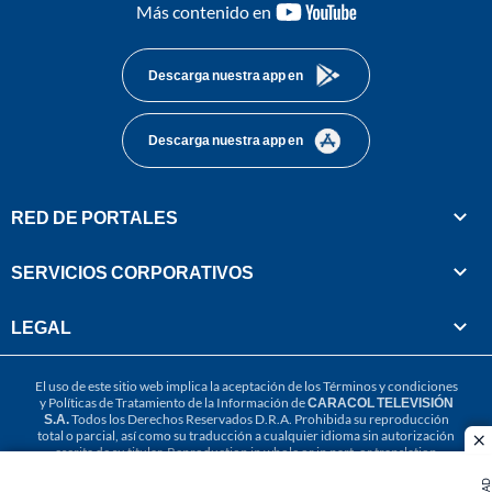
youtube-
Más contenido en
footer
Descarga nuestra app en
Descarga nuestra app en
RED DE PORTALES
SERVICIOS CORPORATIVOS
LEGAL
El uso de este sitio web implica la aceptación de los
Términos y condiciones
y
Políticas de Tratamiento de la Información
de
CARACOL TELEVISIÓN
S.A.
Todos los Derechos Reservados D.R.A. Prohibida su reproducción
total o parcial, así como su traducción a cualquier idioma sin autorización
cl
escrita de su titular. Reproduction in whole or in part, or translation
without written permission is prohibited. All rights reserved 2025.