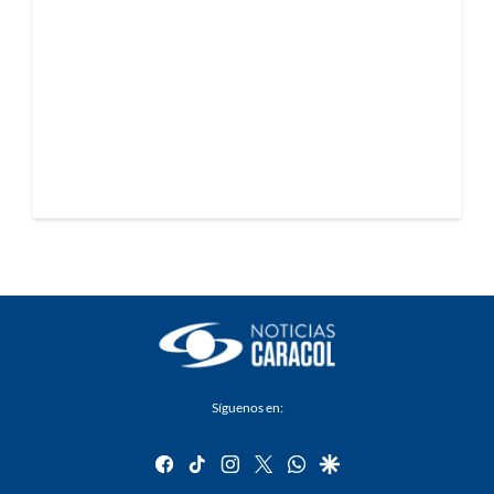
Síguenos en:
facebook
tiktok
instagram
twitter
whatsapp
google