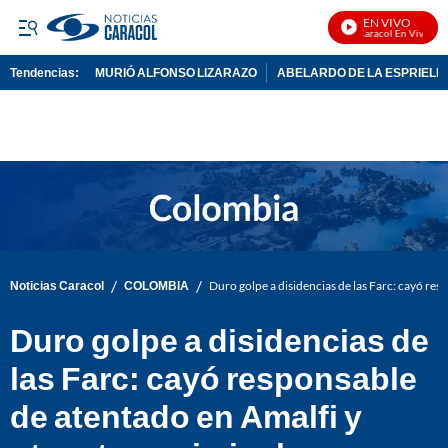
EN VIVO
Noticias Caracol En Vivo
Tendencias:
MURIÓ ALFONSO LIZARAZO
ABELARDO DE LA ESPRIELL
PUBLICIDAD
/
/
Noticias Caracol
COLOMBIA
Duro golpe a disidencias de las Farc: cayó res
Duro golpe a disidencias de
las Farc: cayó responsable
de atentado en Amalfi y