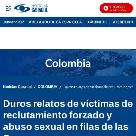
EN VIVO
Noticias Caracol En Vivo
Tendencias:
ABELARDO DE LA ESPRIELLA
GABINETE
ACCIDENTE 
PUBLICIDAD
/
/
Noticias Caracol
COLOMBIA
Duros relatos de víctimas de reclutamiento for
Duros relatos de víctimas de
reclutamiento forzado y
abuso sexual en filas de las