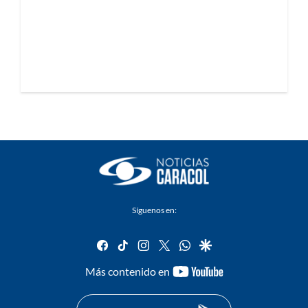
Síguenos en:
facebook
tiktok
instagram
twitter
whatsapp
google
youtube-
Más contenido en
footer