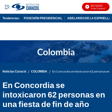
EN VIVO
Noticias Caracol En Viv
Tendencias:
POSESIÓN PRESIDENCIAL
ABELARDO DE LA ESPRIELLA
PUBLICIDAD
/
/
Noticias Caracol
COLOMBIA
En Concordia se intoxicaron 62 personas en un
En Concordia se
intoxicaron 62 personas en
una fiesta de fin de año