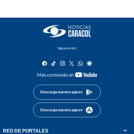
Síguenos en:
facebook
tiktok
instagram
twitter
whatsapp
google
youtube-
Más contenido en
footer
Descarga nuestra app en
Descarga nuestra app en
RED DE PORTALES